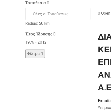
Τοποθεσία
0
Open
Radius:
50
km
ΔΙ
Έτος Ίδρυσης
1976
-
2012
ΚΕ
Φίλτρα
ΕΠ
ΑΝ
Α.Ε
Εκπαίδ
Υπηρεσ